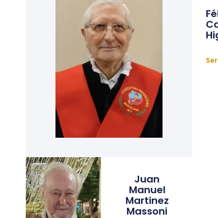
Fé
Ca
Hi
Ser
Juan
Manuel
Martinez
Massoni